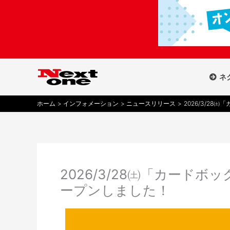
内
容
を
ス
キ
ッ
ネ
プ
ホーム
インフォメーション
ニュースリリース
2026/3/2
2026/3/28㈯「カード
ープンしました！