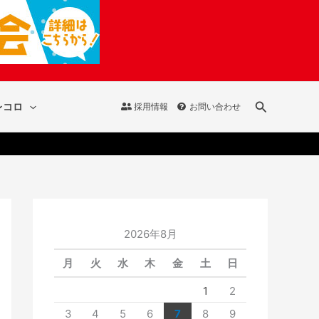
検
レコロ
採用情報
お問い合わせ
索
2026年8月
月
火
水
木
金
土
日
1
2
3
4
5
6
7
8
9