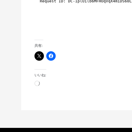
共有:
いいね:
読
み
込
み
中…