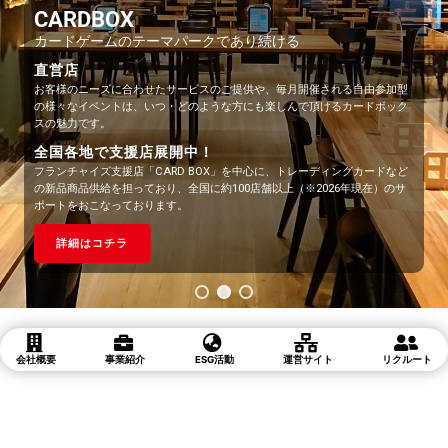
CBトレコロ
CARDBOX
ココロがおどるワクワクを
カードゲームのテーマパークであり続ける
日本一のトレーディングカードゲーム通販サイト!
直営店
～TCGライフをもっと楽しく便利に!
お客様のニーズに合わせたサービスのご提供や、毎月開催される自由参加型
カードに関するデータをもとに売買する他、 皆さまと同じようにカードを愛
の様々なイベントは、いつ・どのような方にも楽しんで頂けるカードボック
するスタッフの「デッキ紹介」や、 大人気のくじ「トレドロ」、毎月のお得
スの魅力です。
なイベント情報を発信しています。
全国各地で支援店展開中！
詳細はコチラ
フランチャイズ支援店「CARD BOX」を中心に、トレーディングカードなど
の新品商品供給を担っており、全国に約100店舗以上（※2026年現在）のサ
ポートをおこなっております。
詳細はコチラ
会社概要
事業紹介
ESG活動
運営サイト
リクルート