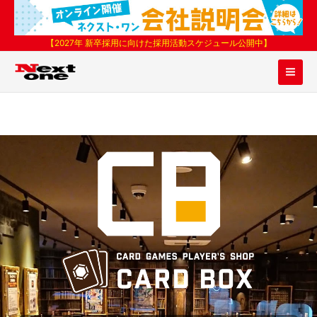
内
容
を
【2027年 新卒採用に向けた採用活動スケジュール公開中】
ス
キ
ッ
プ