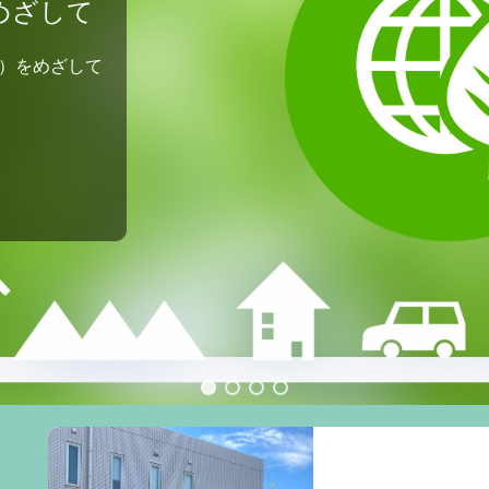
めざして
）をめざして