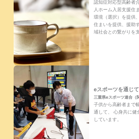
認知症対応型高齢者
人ホーム入居支援住
環境（選択）を提供
住まいを提供、援助
域社会との繋がりを
eスポーツを通じ
三重県eスポーツ連合（関
子供から高齢者まで
通して、 心身共に
しています。