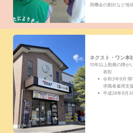
用機会の創出など地
ネクスト・ワン本
10年以上勤務の障が
表彰
令和3年9月 
求職者雇用支援
平成26年9月