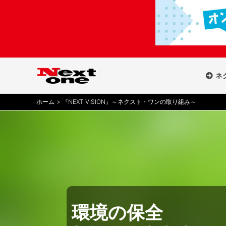
内
容
を
ス
キ
ッ
ネ
プ
ホーム
『NEXT VISION』～ネクスト・ワンの取り組み～
環境の保全