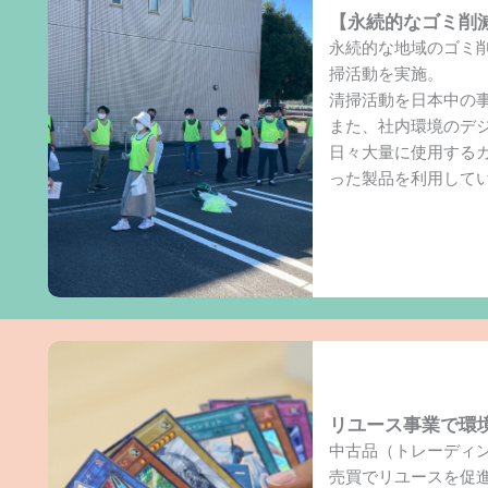
【永続的なゴミ削
永続的な地域のゴミ
掃活動を実施。
清掃活動を日本中の
また、社内環境のデジ
日々大量に使用する
った製品を利用して
リユース事業で環
中古品（トレーディ
売買でリユースを促