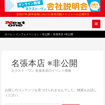
内
検
容
索
を
対
【2027年 新卒採用に向けた採用活動スケジュール公開中】
ス
象:
キ
ッ
プ
ホーム
インフォメーション
非公開
名張本店 ※非公開
名張本店 ※非公開
ネクスト・ワン 名張本店のイベント情報
お探しのコンテンツを見つけられませんでした。検索をお試し
ください。