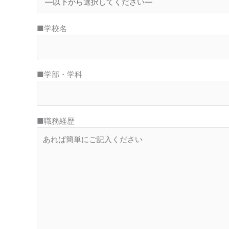
■学校名
■学部・学科
■職務経歴