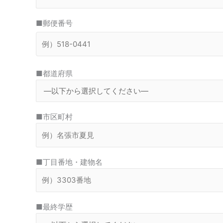
■郵便番号
■都道府県
■市区町村
■丁目番地・建物名
■最終学歴