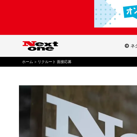
内
容
を
ス
キ
ッ
ネ
プ
ホーム
リクルート 面接応募