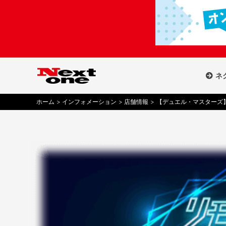
内
容
を
ス
キ
ッ
ネ
プ
ホーム
インフォメーション
店舗情報
【デュエル・マスターズ