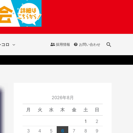
検
レコロ
採用情報
お問い合わせ
索
2026年8月
月
火
水
木
金
土
日
1
2
3
4
5
6
7
8
9