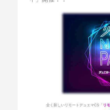
全く新しいリモートデュエマCS「
リモ