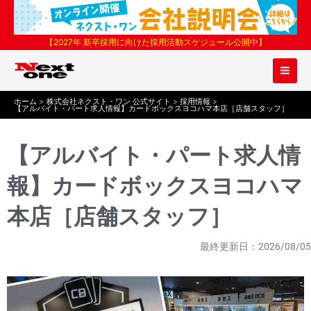
内
容
を
【2027年 新卒採用に向けた採用活動スケジュール公開中】
ス
キ
ッ
プ
ホーム
株式会社ネクスト・ワン 公式サイト
採用情報
【アルバイト・パート求人情報】カードボックスヨコハマ本店［店舗スタッフ］
【アルバイト・パート求人情
報】カードボックスヨコハマ
本店［店舗スタッフ］
最終更新日：2026/08/05