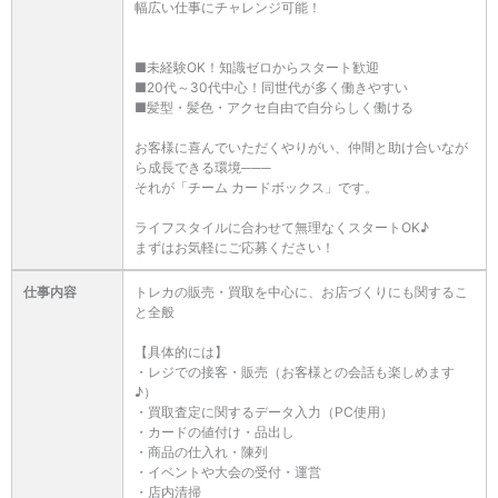
幅広い仕事にチャレンジ可能！
■未経験OK！知識ゼロからスタート歓迎
■20代～30代中心！同世代が多く働きやすい
■髪型・髪色・アクセ自由で自分らしく働ける
お客様に喜んでいただくやりがい、仲間と助け合いなが
ら成長できる環境───
それが「チーム カードボックス」です。
ライフスタイルに合わせて無理なくスタートOK♪
まずはお気軽にご応募ください！
仕事内容
トレカの販売・買取を中心に、お店づくりにも関するこ
と全般
【具体的には】
・レジでの接客・販売（お客様との会話も楽しめます
♪）
・買取査定に関するデータ入力（PC使用）
・カードの値付け・品出し
・商品の仕入れ・陳列
・イベントや大会の受付・運営
・店内清掃