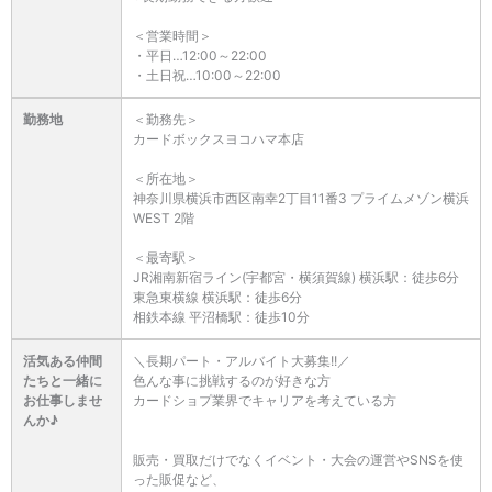
＜営業時間＞
・平日…12:00～22:00
・土日祝…10:00～22:00
勤務地
＜勤務先＞
カードボックスヨコハマ本店
＜所在地＞
神奈川県横浜市西区南幸2丁目11番3 プライムメゾン横浜
WEST 2階
＜最寄駅＞
JR湘南新宿ライン(宇都宮・横須賀線) 横浜駅：徒歩6分
東急東横線 横浜駅：徒歩6分
相鉄本線 平沼橋駅：徒歩10分
活気ある仲間
＼長期パート・アルバイト大募集!!／
たちと一緒に
色んな事に挑戦するのが好きな方
お仕事しませ
カードショプ業界でキャリアを考えている方
んか♪
販売・買取だけでなくイベント・大会の運営やSNSを使
った販促など、