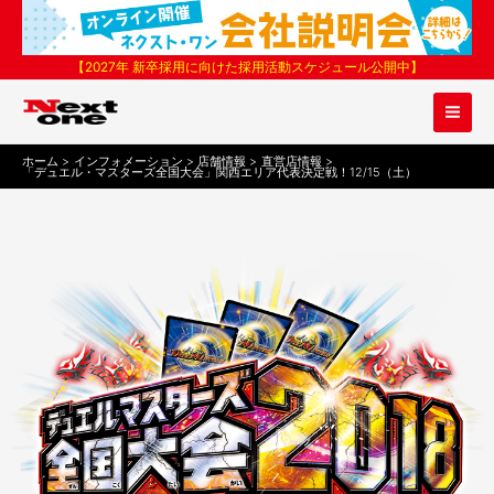
内
容
を
【2027年 新卒採用に向けた採用活動スケジュール公開中】
ス
キ
ッ
プ
ホーム
インフォメーション
店舗情報
直営店情報
「デュエル・マスターズ全国大会」関西エリア代表決定戦！12/15（土）