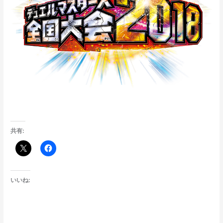
共有:
いいね: