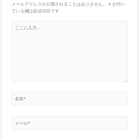
メールアドレスが公開されることはありません。
※
が付い
ている欄は必須項目です
こ
こ
に
入
力…
名
前
*
メ
ー
ル