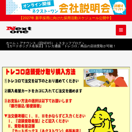
内
容
を
【2027年 新卒採用に向けた採用活動スケジュール公開中】
ス
キ
ッ
プ
ホーム
アナウンス（旧NEWS）
スタッフブログ
【カードボックス名張店】トレカ通販「トレコロ」商品の店頭受取が可能！