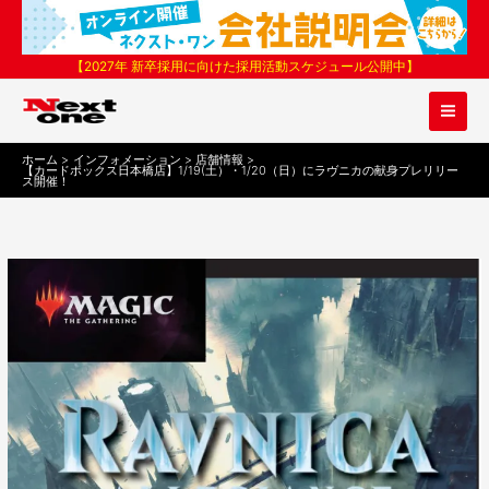
内
容
を
【2027年 新卒採用に向けた採用活動スケジュール公開中】
ス
キ
ッ
プ
ホーム
インフォメーション
店舗情報
【カードボックス日本橋店】1/19(土）・1/20（日）にラヴニカの献身プレリリー
ス開催！