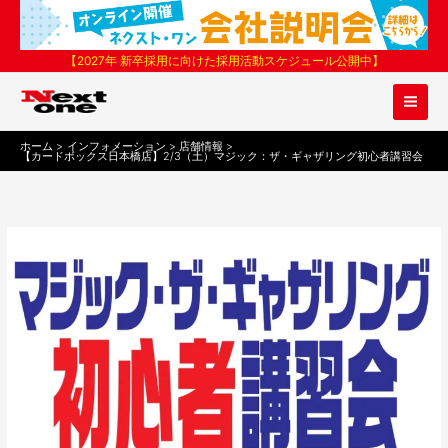
内
容
を
【2027年 新卒採用に向けた採用活動スケジュール公開中】
ス
キ
ッ
プ
ホーム
インフォメーション
店舗情報
【カードボックス日本橋店】2/3（土）マジック：ザ・ギャザリング初心者講習会