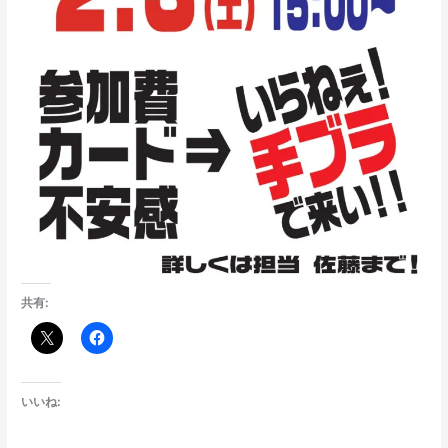
共有:
いいね: