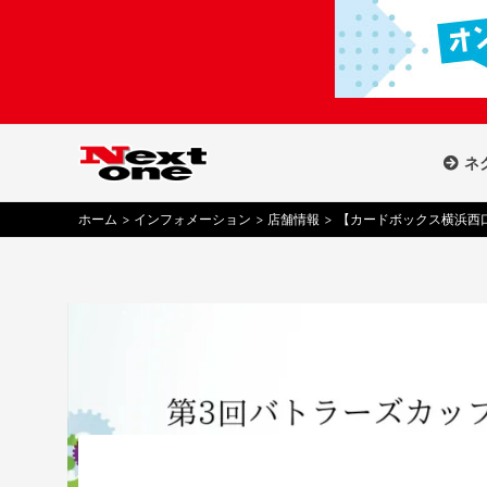
内
容
を
ス
キ
ッ
ネ
プ
ホーム
インフォメーション
店舗情報
【カードボックス横浜西口