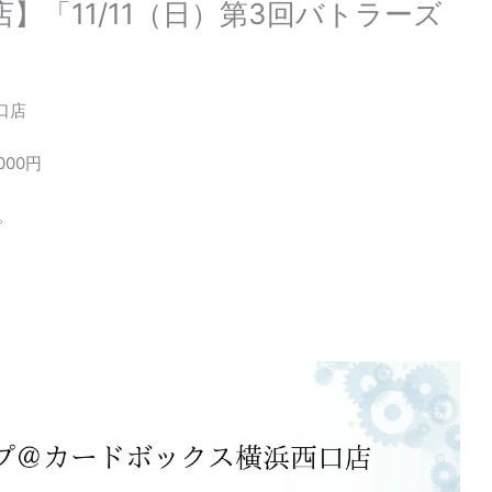
】「11/11（日）第3回バトラーズ
口店
1000円
。