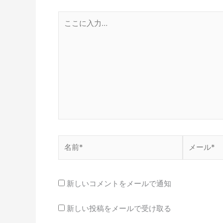
こ
こ
に
入
力…
名
メ
前
ー
*
ル
*
新しいコメントをメールで通知
新しい投稿をメールで受け取る