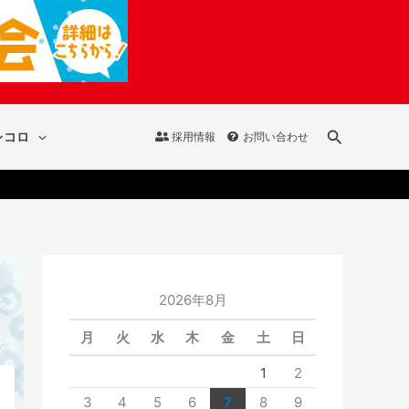
検
レコロ
採用情報
お問い合わせ
索
2026年8月
月
火
水
木
金
土
日
1
2
3
4
5
6
7
8
9