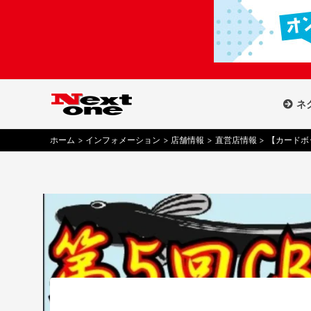
内
容
を
ス
キ
ッ
ネ
プ
ホーム
インフォメーション
店舗情報
直営店情報
【カードボ