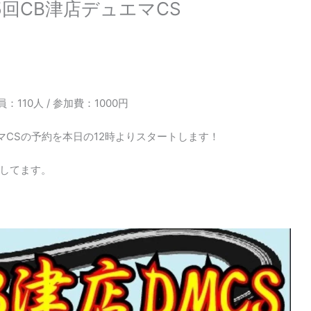
5回CB津店デュエマCS
 定員：110人 / 参加費：1000円
マCSの予約を本日の12時よりスタートします！
してます。