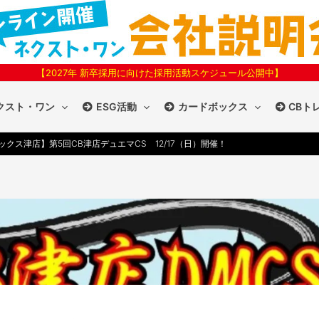
【2027年 新卒採用に向けた採用活動スケジュール公開中】
クスト・ワン
ESG活動
カードボックス
CBト
ックス津店】第5回CB津店デュエマCS 12/17（日）開催！