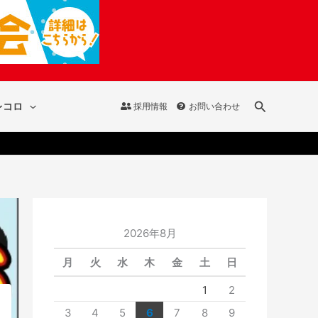
検
レコロ
採用情報
お問い合わせ
索
2026年8月
月
火
水
木
金
土
日
1
2
3
4
5
6
7
8
9