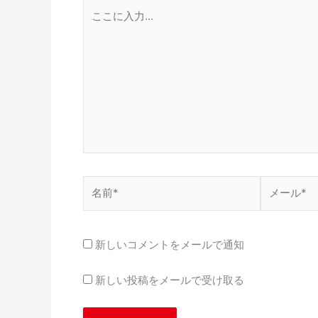
こ
こ
に
入
力…
名
メ
前
ー
*
ル
*
新しいコメントをメールで通知
新しい投稿をメールで受け取る