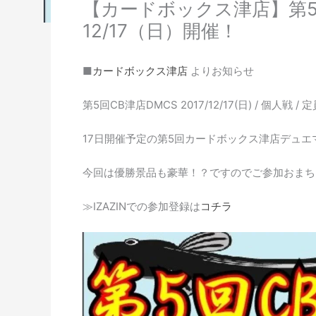
【カードボックス津店】第
12/17（日）開催！
■
カードボックス津店
よりお知らせ
第5回CB津店DMCS 2017/12/17(日) / 個人戦 /
17日開催予定の第5回カードボックス津店デュエ
今回は優勝景品も豪華！？ですのでご参加おまち
≫IZAZINでの参加登録は
コチラ