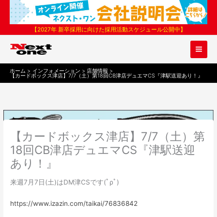
内
容
を
【2027年 新卒採用に向けた採用活動スケジュール公開中】
ス
キ
ッ
プ
ホーム
インフォメーション
店舗情報
【カードボックス津店】7/7（土）第18回CB津店デュエマCS『津駅送迎あり！』
【カードボックス津店】7/7（土）第
18回CB津店デュエマCS『津駅送迎
あり！』
来週7月7日(土)はDM津CSです(ﾟρﾟ)
https://www.
izazin.com/taikai/76836842