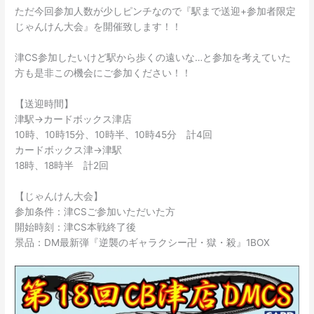
ただ今回参加人数が少しピンチなので『駅まで送迎+参加者限定
じゃんけん大会』を開催致します！！
津CS参加したいけど駅から歩くの遠いな…と参加を考えていた
方も是非この機会にご参加ください！！
【送迎時間】
津駅→カードボックス津店
10時、10時15分、10時半、10時45分 計4回
カードボックス津→津駅
18時、18時半 計2回
【じゃんけん大会】
参加条件：津CSご参加いただいた方
開始時刻：津CS本戦終了後
景品：DM最新弾『逆襲のギャラクシー卍・獄・殺』1BOX