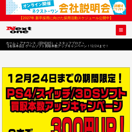
内
容
を
【2027年 新卒採用に向けた採用活動スケジュール公開中】
ス
キ
ッ
プ
ホーム
アナウンス（旧NEWS）
スタッフブログ
【名張本店】ゲームソフト買取本数アップキャンペーン！12/24まで！