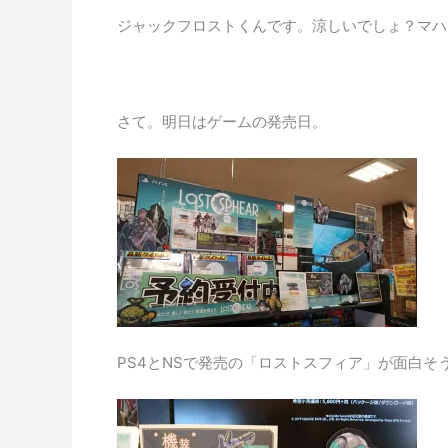
ジャックフロストくんです。涼しいでしょ？マハ
さて。明日はゲームの発売日。
PS4とNSで発売の「ロストスフィア」が面白そ