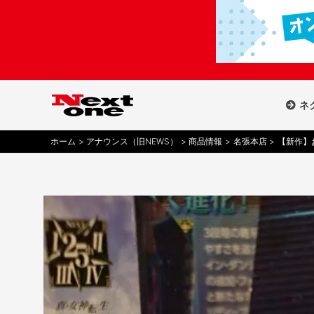
内
容
を
ス
キ
ッ
ネ
プ
ホーム
アナウンス（旧NEWS）
商品情報
名張本店
【新作】