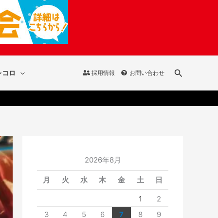
検
レコロ
採用情報
お問い合わせ
索
2026年8月
月
火
水
木
金
土
日
1
2
3
4
5
6
7
8
9