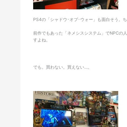
PS4の「シャドウ･オブ･ウォー」も面白そう
前作でもあった「ネメシスシステム」でNPCの
すよね。
でも。買わない。買えない…。