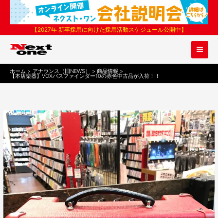
内
容
を
【2027年 新卒採用に向けた採用活動スケジュール公開中】
ス
キ
ッ
プ
ホーム
アナウンス（旧NEWS）
商品情報
【本店楽器】VOXパスファインダー10の赤色中古品が入荷！！