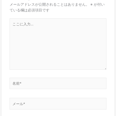
メールアドレスが公開されることはありません。
※
が付い
ている欄は必須項目です
こ
こ
に
入
力…
名
前
*
メ
ー
ル