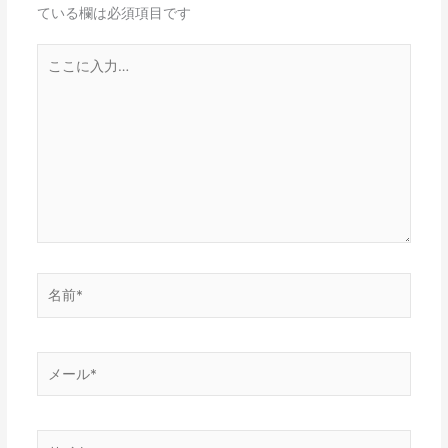
ている欄は必須項目です
こ
こ
に
入
力…
名
前
*
メ
ー
ル
*
サ