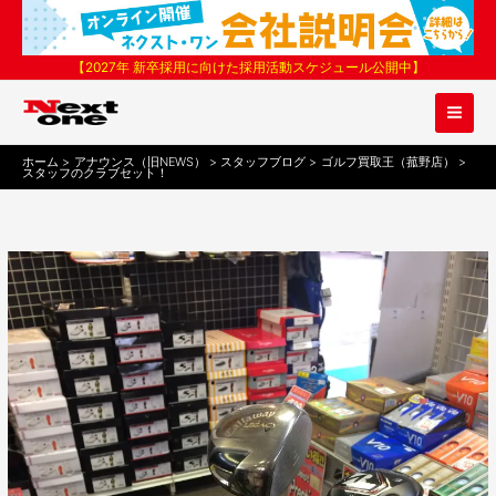
内
容
を
【2027年 新卒採用に向けた採用活動スケジュール公開中】
ス
キ
ッ
プ
ホーム
アナウンス（旧NEWS）
スタッフブログ
ゴルフ買取王（菰野店）
スタッフのクラブセット！