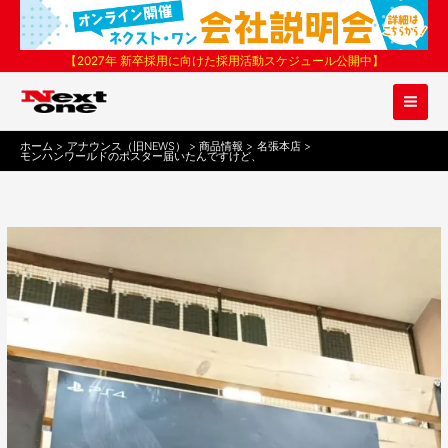
内
容
を
【2027年 新卒採用に向けた採用活動スケジュール公開中】
ス
キ
ッ
プ
ホーム
アナウンス（旧NEWS）
商品情報
名張本店
モンハンワールドのポスター届いたんですけど、