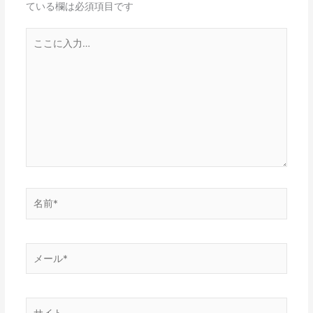
ている欄は必須項目です
こ
こ
に
入
力…
名
前
*
メ
ー
ル
*
サ