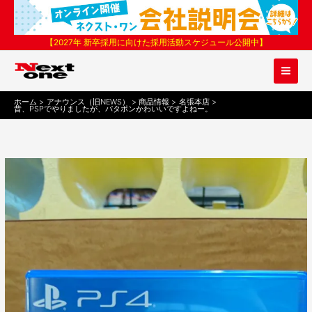
内
容
を
【2027年 新卒採用に向けた採用活動スケジュール公開中】
ス
キ
ッ
プ
ホーム
アナウンス（旧NEWS）
商品情報
名張本店
昔、PSPでやりましたが、パタポンかわいいですよねー。