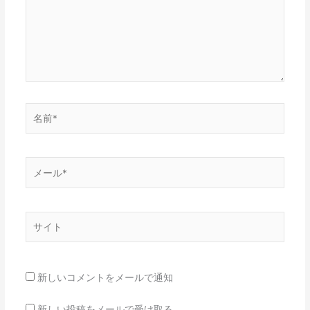
力…
名
前
*
メ
ー
ル
*
サ
イ
ト
新しいコメントをメールで通知
新しい投稿をメールで受け取る