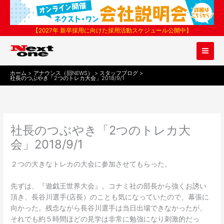
内
容
を
【2027年 新卒採用に向けた採用活動スケジュール公開中】
ス
キ
ッ
プ
ホーム
アナウンス（旧NEWS）
スタッフブログ
社長のつぶやき「2つのトレカ大会」2018/9/1
社長のつぶやき「2つのトレカ大
会」2018/9/1
２つの大きなトレカの大会に参加させてもらった。
先ずは、『遊戯王世界大会』。コナミ社の部長から強くお誘い
頂き、長谷川選手(店長）のことも気になっていたので、幕張に
向かった。残念ながら長谷川選手は当日出場できなかったが、
それでも約５時間ほどの見学は非常に勉強になり刺激的だっ