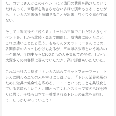
た。コナミさんがこのイベントに２億円の費用を懸けたという
だけあって、来場者を飽きさせない多様な演出もさることなが
ら、トレカの将来像も垣間見ることが出来、ワクワク感が半端
ない。
そして１週間後の『超ＣＳ』！当社の主催でこれだけ大きなイ
ベントを、しかも北陸・金沢で開催し、成功裏に終えたこと、
これは凄いことだと思う。もちろんタカラトミーさんはじめ、
各関係者の方々のおかげもあるが、三重県名張市という地方の
一企業が、全国中から1,300名もの人を集めての開催。しかも、
大変多くのお客様に喜んでいただき、高い評価もいただいた。
これは当社の目指す「トレカの総合プラットフォーマー」「ト
レカに関わる全ての人を幸せにし続ける」「トレカ業界発展の
ために遊具の健全性を広める」・・・といったことを具現化し
ている素晴らしいこと。関わってくれたスタッフ皆の活躍を誇
りに思う。今後も日本で一番愛されるトレカの企業を目指し
て、しっかりやっていこう！