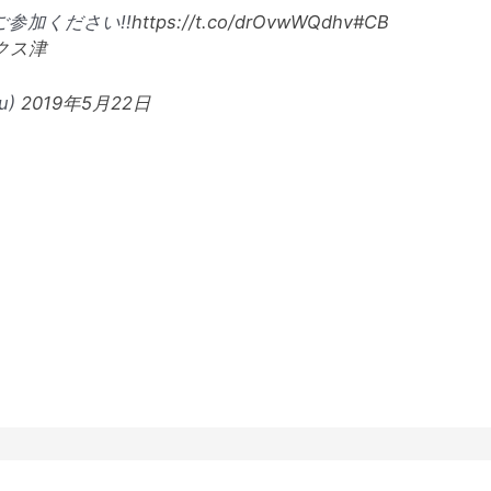
参加ください!!
https://t.co/drOvwWQdhv
#CB
クス津
u)
2019年5月22日