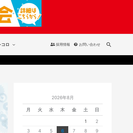
検
レコロ
採用情報
お問い合わせ
索
2026年8月
月
火
水
木
金
土
日
1
2
3
4
5
6
7
8
9