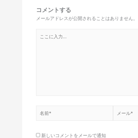
コメントする
メールアドレスが公開されることはありません。
こ
こ
に
入
力…
名
メ
前
ー
*
ル
*
新しいコメントをメールで通知