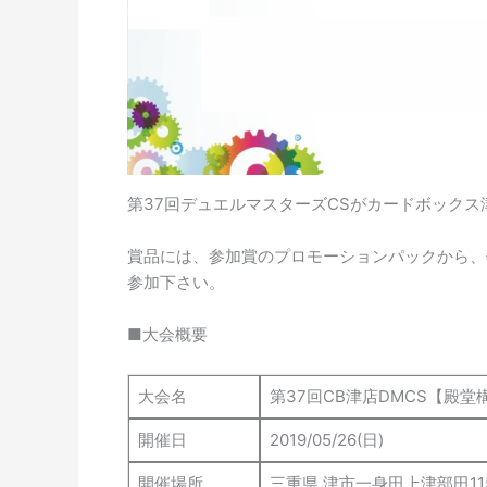
第37回デュエルマスターズCSがカードボックス
賞品には、参加賞のプロモーションパックから、
参加下さい。
■大会概要
大会名
第37回CB津店DMCS【殿堂
開催日
2019/05/26(日)
開催場所
三重県 津市一身田上津部田11