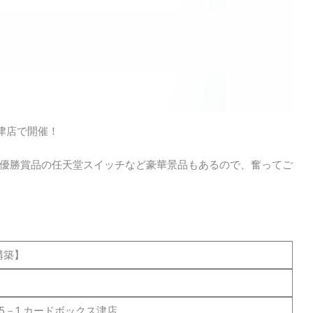
津店で開催！
優勝賞品の任天堂スイッチなど豪華景品もあるので、奮ってご
構築】
5－1 カードボックス津店