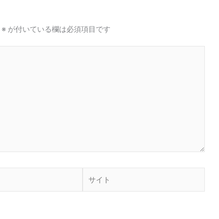
※
が付いている欄は必須項目です
サ
イ
ト