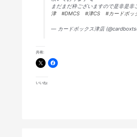
まだまだ枠ございますので是非是非ご
津
#DMCS
#津CS
#カードボッ
— カードボックス津店 (@cardboxts
共有:
いいね: