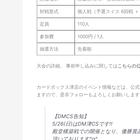
対戦形式
個人戦（予選スイス 6回戦 ＋
定員
110人
参加費
1000円 / 1人
抽選方法
先着順
大会の詳細、 事前申し込みに関しては
こちらの
カードボックス津店のイベント情報などは、公式Tw
ますので、是非フォローもよろしくお願いします
【DMCS告知】
5/26(日)はDM津CSです!!
殿堂構築戦での開催となり、優勝賞
頂いております^q^