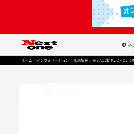
内
容
を
ス
キ
ッ
ネ
プ
ホーム
インフォメーション
店舗情報
第37回CB津店DMCS【