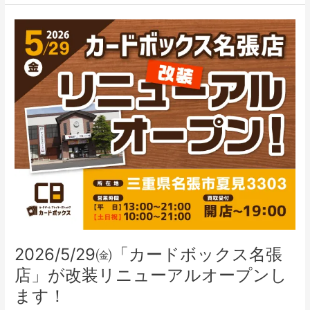
し
ま
2026/5/29
し
㈮
た！
「カ
ー
ド
ボ
ッ
ク
ス
名
張
店」
が
改
装
2026/5/29㈮「カードボックス名張
リ
ニ
店」が改装リニューアルオープンし
ュ
ます！
ー