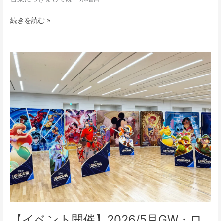
続きを読む »
【イ
ベ
ン
ト
開
催】
2026/5
月
GW・
ロ
ル
カ
ナ
カ
ー
【イベント開催】2026/5月GW・ロ
ド