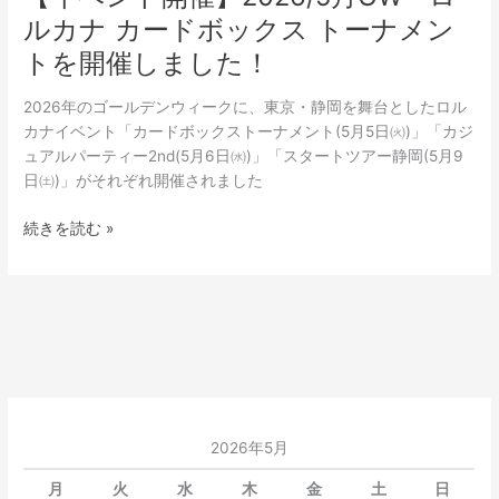
ボ
ルカナ カードボックス トーナメン
ッ
トを開催しました！
ク
ス
2026年のゴールデンウィークに、東京・静岡を舞台としたロル
ト
カナイベント「カードボックストーナメント(5月5日㈫)」「カジ
ー
ュアルパーティー2nd(5月6日㈬)」「スタートツアー静岡(5月9
ナ
日㈯)」がそれぞれ開催されました
メ
ン
続きを読む »
ト
を
開
催
し
ま
し
た！
2026年5月
月
火
水
木
金
土
日