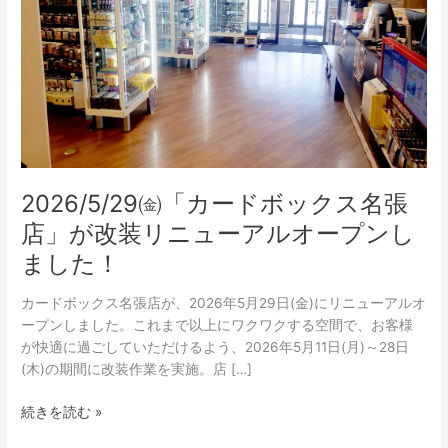
ボ
ッ
ク
ス
名
張
店」
が
改
2026/5/29㈮「カードボックス名張
装
店」が改装リニューアルオープンし
リ
ました！
ニ
ュ
カードボックス名張店が、2026年5月29日(金)にリニューアルオ
ー
ープンしました。これまで以上にワクワクする空間で、お客様
ア
が快適に過ごしていただけるよう、2026年5月11日(月)～28日
ル
(木)の期間に改装作業を実施。店 […]
オ
ー
続きを読む »
プ
ン