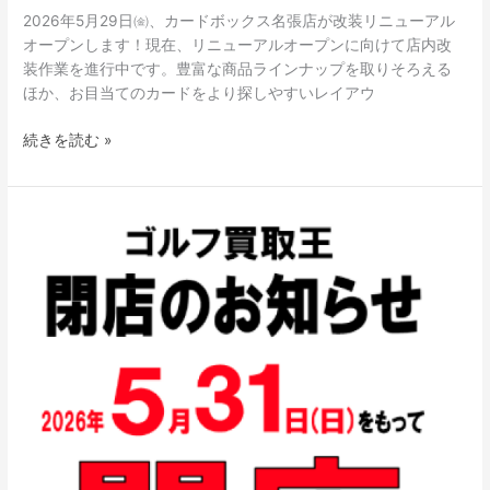
ア
2026年5月29日㈮、カードボックス名張店が改装リニューアル
ル
オープンします！現在、リニューアルオープンに向けて店内改
オ
装作業を進行中です。豊富な商品ラインナップを取りそろえる
ー
ほか、お目当てのカードをより探しやすいレイアウ
プ
ン
続きを読む »
し
ま
す！
ゴ
ル
フ
買
取
王
菰
野
店
閉
店
の