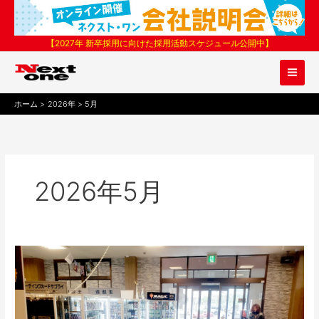
内
容
を
【2027年 新卒採用に向けた採用活動スケジュール公開中】
ス
キ
ッ
プ
ホーム
2026年
5月
2026年5月
2026/5/29
㈮
「カ
ー
ド