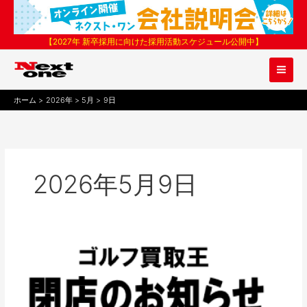
内
容
を
【2027年 新卒採用に向けた採用活動スケジュール公開中】
ス
キ
ッ
プ
ホーム
2026年
5月
9日
2026年5月9日
ゴ
ル
フ
買
取