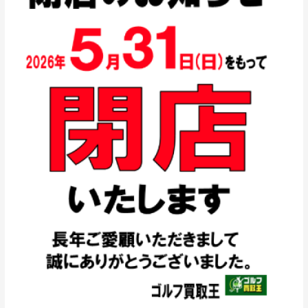
王
菰
野
店
閉
店
の
お
知
ら
せ