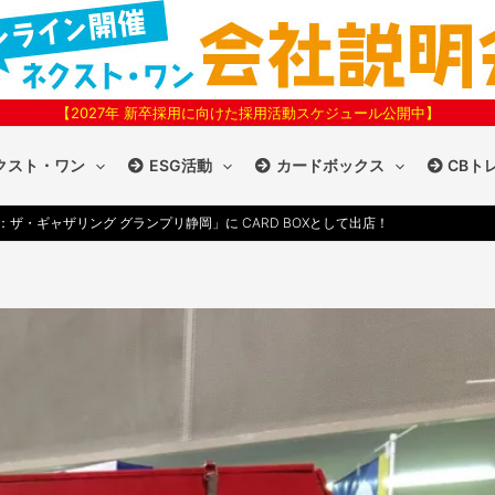
【2027年 新卒採用に向けた採用活動スケジュール公開中】
クスト・ワン
ESG活動
カードボックス
CBト
：ザ・ギャザリング グランプリ静岡」に CARD BOXとして出店！