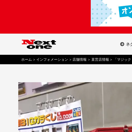
内
容
を
ス
キ
ッ
ネ
プ
ホーム
インフォメーション
店舗情報
直営店情報
「マジック