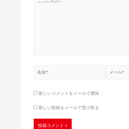
こ
に
入
力…
名
メ
前
ー
*
ル
*
新しいコメントをメールで通知
新しい投稿をメールで受け取る