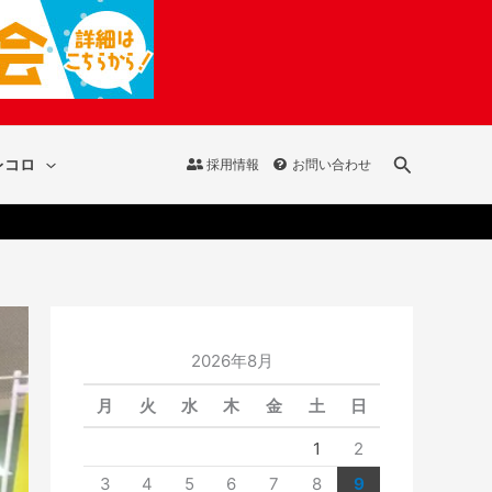
検
レコロ
採用情報
お問い合わせ
索
2026年8月
月
火
水
木
金
土
日
1
2
3
4
5
6
7
8
9