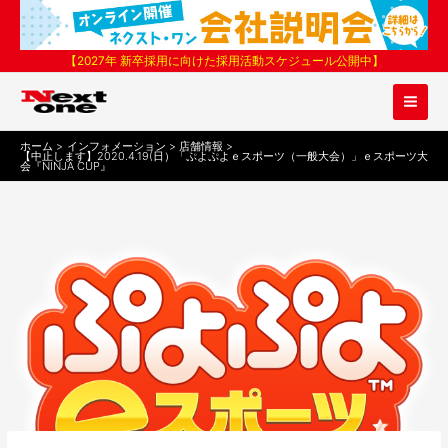
内
容
を
【2027年 新卒採用に向けた採用活動スケジュール公開中】
ス
キ
ッ
プ
ホーム
インフォメーション
店舗情報
【中止します】2020.4.19(日）「ぷよぷよｅスポーツ（一般大会）」ｅスポーツ大
会『NINJA CUP』