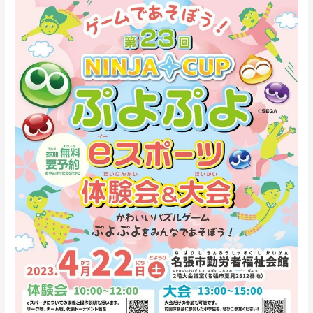
第
23
回
NINJACUP
ぷ
よ
ぷ
よ
e
ス
ポ
ー
ツ
体
験
会
＆
大
会