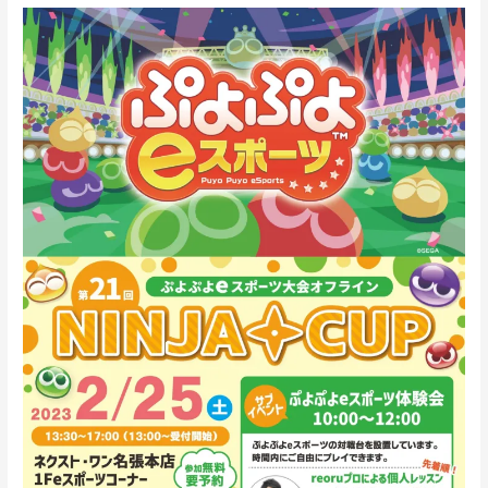
第
21
回
NINJA
CUP
ぷ
よ
ぷ
よ
e
ス
ポ
ー
ツ
大
会