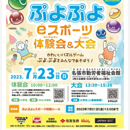
ぷ
よ
e
ス
ポ
ー
ツ
体
験
会
＆
大
会