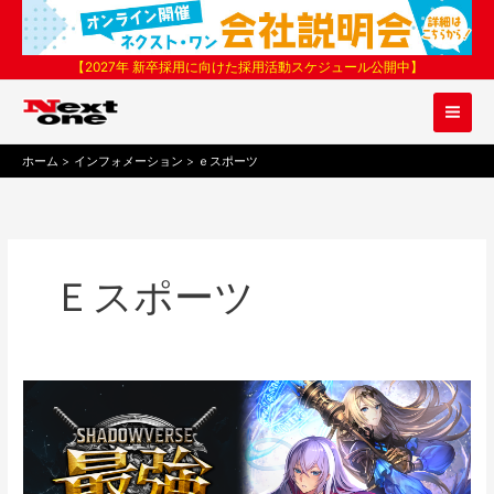
内
容
を
【2027年 新卒採用に向けた採用活動スケジュール公開中】
ス
キ
ッ
プ
ホーム
インフォメーション
ｅスポーツ
Ｅスポーツ
Shadowverse
最
強
チ
ー