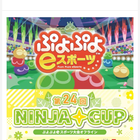
レ
ポ
ー
第
ト
24
回
NINJA
CUP
ぷ
よ
ぷ
よ
e
ス
ポ
ー
ツ
大
会