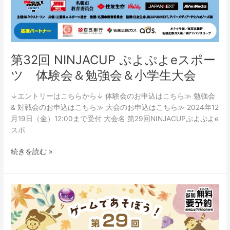
学
生
大
会
第32回 NINJACUP ぷよぷよeスポー
ツ 体験会＆勉強会＆小学生大会
↓エントリーはこちらから↓ 体験会のお申込はこちら≫ 勉強会
& 対戦会のお申込はこちら≫ 大会のお申込はこちら≫ 2024年12
月19日（金）12:00まで受付 大会名 第29回NINJACUPぷよぷよe
スポ
続きを読む »
第
29
回
NINJACUP