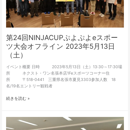
e
ス
ポ
ー
ツ
大
第24回NINJACUPぷよぷよeスポー
会
ツ大会オフライン 2023年5月13日
オ
（土）
フ
ラ
イベント概要 日時 2023年5月13日（土）13:30～17:30場
イ
所 ネクスト・ワン名張本店1Feスポーツコーナー住
ン
所 〒518-0441 三重県名張市夏見3303参加人数 18
2023
名/19名エントリー観戦者
年
5
続きを読む »
月
13
日
（土）
第
23