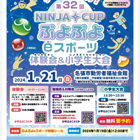
回
NINJACUP
ぷ
よ
ぷ
よ
e
ス
ポ
ー
ツ
体
験
会
＆
勉
強
会
＆
小