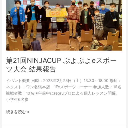
回
NINJACUP
ぷ
よ
ぷ
よ
e
ス
ポ
ー
第21回NINJACUP ぷよぷよeスポー
ツ
ツ大会 結果報告
大
会
イベント概要 日時：2023年2月25日（土）13:30～18:00 場所：
結
ネクスト・ワン名張本店 1Feスポーツコーナー 参加人数：16名
果
観戦者数：10名 ※午前中にreoruプロによる個人レッスン開催。
報
小学生6名参
告
続きを読む »