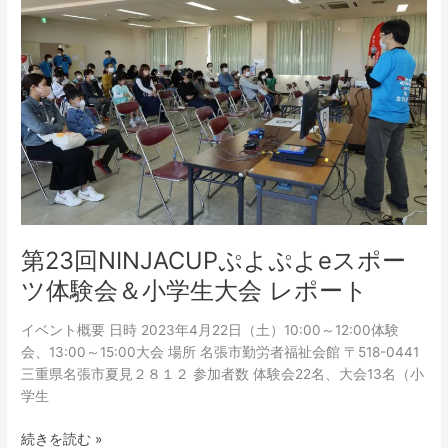
回
NINJACUP
ぷ
よ
ぷ
よ
e
ス
ポ
ー
ツ
体
第23回NINJACUPぷよぷよeスポー
験
ツ体験会＆小学生大会 レポート
会
＆
イベント概要 日時 2023年4月22日（土）10:00～12:00体験
小
会、13:00～15:00大会 場所 名張市勤労者福祉会館 〒518-0441
学
三重県名張市夏見２８１２ 参加者数 体験会22名、大会13名（小
生
学生
大
会
続きを読む »