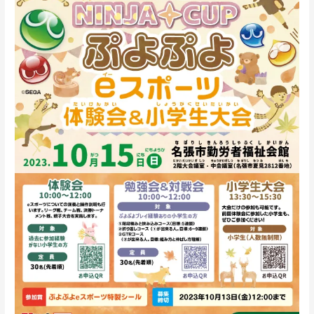
体
験
会
＆
小
学
生
大
会
10
月
15
日
（日）