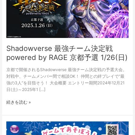
ム
決
定
戦
powered
by
RAGE
Shadowverse 最強チーム決定戦
京
powered by RAGE 京都予選 1/26(日)
都
予
京都で開催されるShadowverse 最強チーム決定戦の予選大会。
選
対戦中、チームメンバー間で相談OK！ 仲間との絆プレイで”最
1/26(日)
強の3人”を目指そう！ 大会概要 エントリー期間2024年12月21
日(土)～2025年1 […]
続きを読む »
第
32