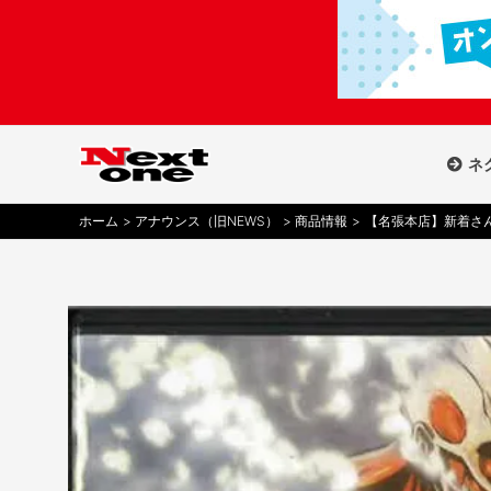
内
容
を
ス
キ
ッ
ネ
プ
ホーム
アナウンス（旧NEWS）
商品情報
【名張本店】新着さん