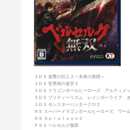
３ＤＳ 進撃の巨人２～未来の座標～
３ＤＳ 世界樹の迷宮Ｘ
３ＤＳ ドラゴンボールヒーローズ アルティメ
３ＤＳ プリティーリズム レインボーライブ 
３ＤＳ モンスターハンタークロス
ＮＳ スーパードラゴンボールヒーローズ ワー
ＮＳ Ｓｐｌａｔｏｏｎ２
ＰＳ４ ベルセルク無双