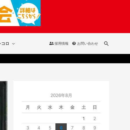
検
レコロ
採用情報
お問い合わせ
索
2026年8月
月
火
水
木
金
土
日
1
2
3
4
5
6
7
8
9