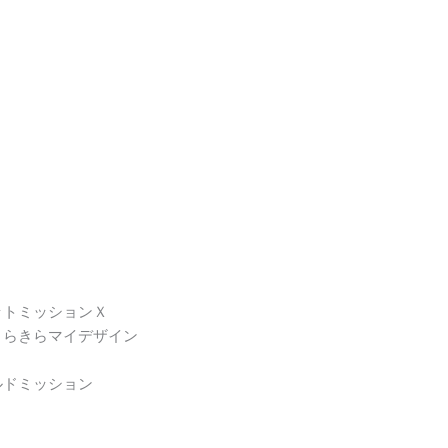
ットミッションＸ
きらきらマイデザイン
ルドミッション