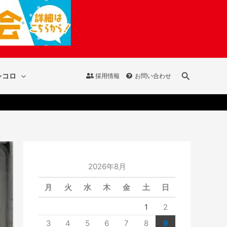
検
レコロ
採用情報
お問い合わせ
索
2026年8月
月
火
水
木
金
土
日
1
2
3
4
5
6
7
8
9