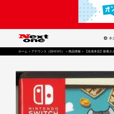
内
容
を
ス
キ
ッ
ネ
プ
ホーム
アナウンス（旧NEWS）
商品情報
【名張本店】新着さん