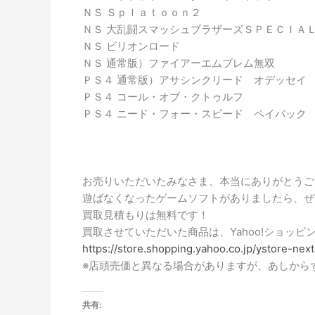
ＮＳ Ｓｐｌａｔｏｏｎ２
ＮＳ 大乱闘スマッシュブラザーズＳＰＥＣＩＡ
ＮＳ ビリオンロード
ＮＳ 通常版）ファイアーエムブレム無双
ＰＳ４ 通常版）アサシンクリード オデッセイ
ＰＳ４ コール・オブ・クトゥルフ
ＰＳ４ ニード・フォー・スピード ペイバック
お売りいただいたみなさま、本当にありがとうご
遊ばなくなったゲームソフトがありましたら、ぜ
買取見積もりは無料です！
買取させていただいた商品は、Yahoo!ショッ
https://store.shopping.yahoo.co.jp/ystore-nex
※店頭売価と異なる場合がありますが、あしから
共有: