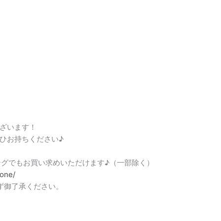
Ｌ
ざいます！
ひお持ちください♪
ピングでもお買い求めいただけます♪（一部除く）
tone/
ず御了承ください。