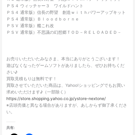
ＰＳ４ ウィッチャー３ ワイルドハント
ＰＳ４ 通常版）信長の野望 創造ｗｉｔｈパワーアップキット
ＰＳ４ 通常版）Ｂｌｏｏｄｂｏｒｎｅ
ＰＳＶ 通常版）艦これ改
ＰＳＶ 通常版）不思議の幻想郷ＴＯＤ－ＲＥＬＯＡＤＥＤ－
お売りいただいたみなさま、本当にありがとうございます！
遊ばなくなったゲームソフトがありましたら、ぜひお持ちくだ
さい♪
買取見積もりは無料です！
買取させていただいた商品は、Yahoo!ショッピングでもお買い
求めいただけます♪（一部除く）
https://store.shopping.yahoo.co.jp/ystore-nextone/
※店頭売価と異なる場合がありますが、あしからず御了承くださ
い。
共有: