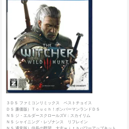
３ＤＳ ファミコンリミックス ベストチョイス
ＤＳ 廉価版）Ｔｏｕｃｈ！ボンバーマンランドＤＳ
ＮＳ ジ・エルダースクロールズⅤ：スカイリム
ＮＳ シャイニング・レゾナンス リフレイン
ＮＳ 通常版）信長の野望 大志ｗｉｔｈパワーアップキット