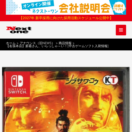
内
容
を
【2027年 新卒採用に向けた採用活動スケジュール公開中】
ス
キ
ッ
プ
ホーム
アナウンス（旧NEWS）
商品情報
【名張本店】新着さん、いらっしゃ～い！[中古ゲームソフト入荷情報]