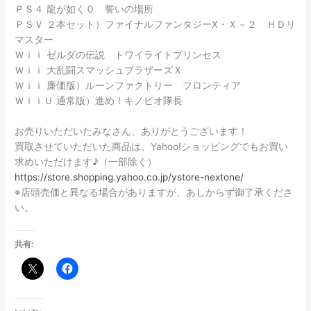
ＰＳ４ 龍が如く０ 誓いの場所
ＰＳＶ ２本セット）ファイナルファンタジーⅩ・Ｘ－２ ＨＤリ
マスター
Ｗｉｉ ゼルダの伝説 トワイライトプリンセス
Ｗｉｉ 大乱闘スマッシュブラザーズＸ
Ｗｉｉ 廉価版）ルーンファクトリー フロンティア
ＷｉｉＵ 通常版）進め！キノピオ隊長
お売りいただいたみなさん、ありがとうございます！
買取させていただいた商品は、Yahoo!ショッピングでもお買い
求めいただけます♪（一部除く）
https://store.shopping.yahoo.co.jp/ystore-nextone/
※店頭売価と異なる場合がありますが、あしからず御了承くださ
い。
共有: