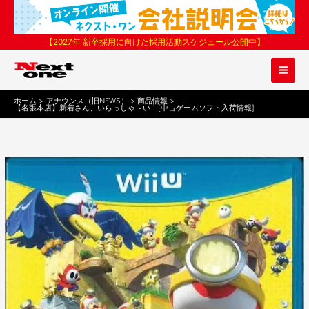
内
容
を
【2027年 新卒採用に向けた採用活動スケジュール公開中】
ス
キ
ッ
プ
ホーム
アナウンス（旧NEWS）
商品情報
【名張本店】新着さん、いらっしゃ～い！[中古ゲームソフト入荷情報]