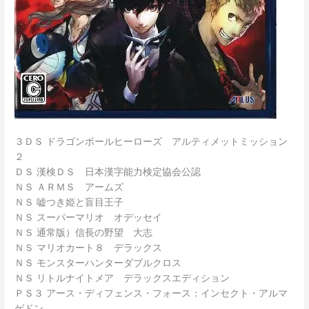
３ＤＳ ドラゴンボールヒーローズ アルティメットミッション
２
ＤＳ 漢検ＤＳ 日本漢字能力検定協会公認
ＮＳ ＡＲＭＳ アームズ
ＮＳ 嘘つき姫と盲目王子
ＮＳ スーパーマリオ オデッセイ
ＮＳ 通常版）信長の野望 大志
ＮＳ マリオカート８ デラックス
ＮＳ モンスターハンターダブルクロス
ＮＳ リトルナイトメア デラックスエディション
ＰＳ３ アース・ディフェンス・フォース：インセクト・アルマ
ゲドン