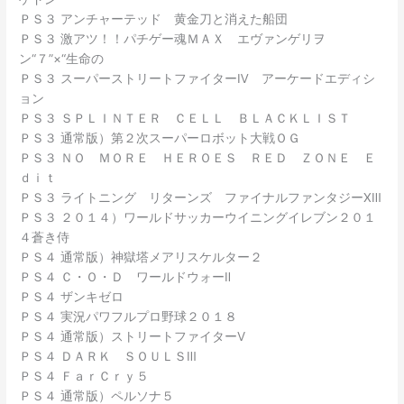
ＰＳ３ アンチャーテッド 黄金刀と消えた船団
ＰＳ３ 激アツ！！パチゲー魂ＭＡＸ エヴァンゲリヲ
ン“７”×“生命の
ＰＳ３ スーパーストリートファイターⅣ アーケードエディシ
ョン
ＰＳ３ ＳＰＬＩＮＴＥＲ ＣＥＬＬ ＢＬＡＣＫＬＩＳＴ
ＰＳ３ 通常版）第２次スーパーロボット大戦ＯＧ
ＰＳ３ ＮＯ ＭＯＲＥ ＨＥＲＯＥＳ ＲＥＤ ＺＯＮＥ Ｅ
ｄｉｔ
ＰＳ３ ライトニング リターンズ ファイナルファンタジーⅩⅢ
ＰＳ３ ２０１４）ワールドサッカーウイニングイレブン２０１
４蒼き侍
ＰＳ４ 通常版）神獄塔メアリスケルター２
ＰＳ４ Ｃ・Ｏ・Ｄ ワールドウォーⅡ
ＰＳ４ ザンキゼロ
ＰＳ４ 実況パワフルプロ野球２０１８
ＰＳ４ 通常版）ストリートファイターⅤ
ＰＳ４ ＤＡＲＫ ＳＯＵＬＳⅢ
ＰＳ４ ＦａｒＣｒｙ５
ＰＳ４ 通常版）ペルソナ５