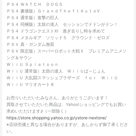
ＰＳ４ ＷＡＴＣＨ ＤＯＧＳ
ＰＳ４ 廉価版）ＧｒａｎｄＴｈｅｆｔＡｕｔｏⅤ
ＰＳ４ 通常版）進撃の巨人
ＰＳ４ 同梱版）太鼓の達人 セッションでドドンがドン！
ＰＳ４ ドラゴンクエストⅩⅠ 過ぎ去りし時を求めて
ＰＳ４ メタルギア ソリッド５ グラウンド・ゼロズ
ＰＳＶ 真・ガンダム無双
ＰＳＶ 限定版）スーパーロボット大戦Ｘ プレミアムアニメソ
ング＆サウン
ＷｉｉＵ Ｓｐｌａｔｏｏｎ
ＷｉｉＵ 通常版）太鼓の達人 ＷｉｉＵば～じょん
ＷｉｉＵ 大乱闘スマッシュブラザーズ ｆｏｒ ＷｉｉＵ
ＷｉｉＵ マリオカート８
お売りいただいたみなさん、ありがとうございます！
買取させていただいた商品は、Yahoo!ショッピングでもお買い
求めいただけます♪（一部除く）
https://store.shopping.yahoo.co.jp/ystore-nextone/
※店頭売価と異なる場合がありますが、あしからず御了承くださ
い。