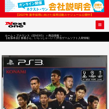
内
容
を
【2027年 新卒採用に向けた採用活動スケジュール公開中】
ス
キ
ッ
プ
ホーム
アナウンス（旧NEWS）
商品情報
【名張本店】新着さん、いらっしゃ～い！[中古ゲームソフト入荷情報]