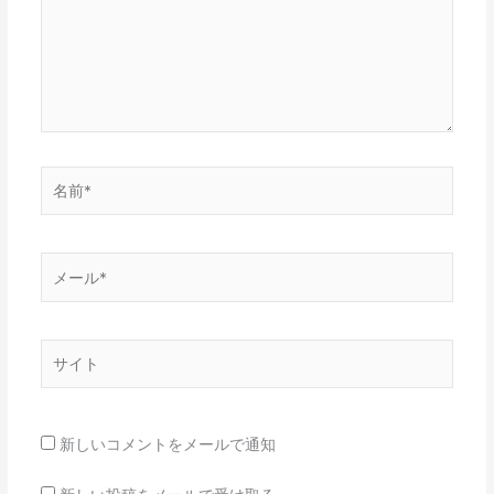
力…
名
前
*
メ
ー
ル
*
サ
イ
ト
新しいコメントをメールで通知