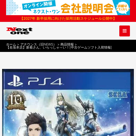
内
容
を
【2027年 新卒採用に向けた採用活動スケジュール公開中】
ス
キ
ッ
プ
ホーム
アナウンス（旧NEWS）
商品情報
【名張本店】新着さん、いらっしゃ～い！[中古ゲームソフト入荷情報]