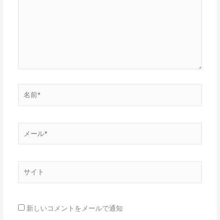
入
力…
名
前
*
メ
ー
ル
*
サ
イ
ト
新しいコメントをメールで通知