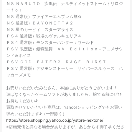
ＮＳ ＮＡＲＵＴＯ 疾風伝 ナルティメットストームトリロジ
ーｆｏｒ
ＮＳ 通常版）ファイアーエムブレム無双
ＮＳ 通常版）ＢＡＹＯＮＥＴＴＡ２
ＮＳ 星のカービィ スターアライズ
ＰＳ４ 通常版）戦場のヴァルキュリア４
ＰＳ４ 通常版）モンスターハンター：ワールド
ＰＳＶ 限定版）銀魂乱舞 ＡＶ Ｅｄｉｔｉｏｎ－アニメサウ
ンド＆ボイス
ＰＳＶ ＧＯＤ ＥＡＴＥＲ２ ＲＡＧＥ ＢＵＲＳＴ
ＰＳＶ 通常版）デジモンストーリー サイバースルゥース ハ
ッカーズメモ
お売りいただいたみなさん、本当にありがとうございます！
遊ばなくなったゲームソフトがありましたら、捨てる前にぜひ
お持ちください♪
買取させていただいた商品は、Yahoo!ショッピングでもお買い
求めいただけます♪（一部除く）
https://store.shopping.yahoo.co.jp/ystore-nextone/
※店頭売価と異なる場合がありますが、あしからず御了承くださ