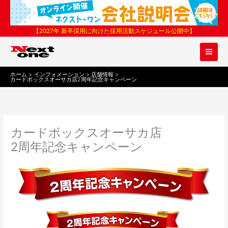
内
容
を
【2027年 新卒採用に向けた採用活動スケジュール公開中】
ス
キ
ッ
プ
ホーム
インフォメーション
店舗情報
カードボックスオーサカ店2周年記念キャンペーン
カードボックスオーサカ店
2周年記念キャンペーン