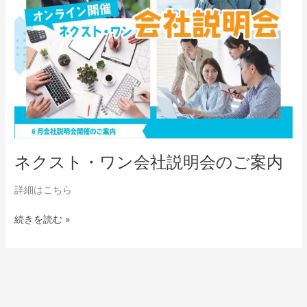
ン
会
社
説
明
会
の
ご
案
内
ネクスト・ワン会社説明会のご案内
詳細はこちら
続きを読む »