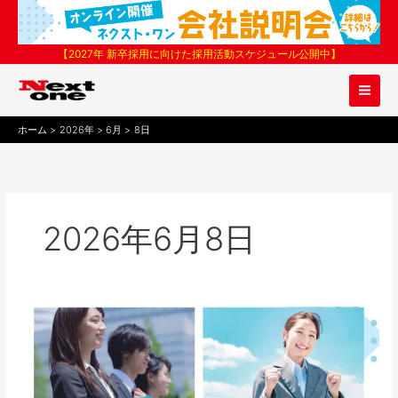
内
容
を
【2027年 新卒採用に向けた採用活動スケジュール公開中】
ス
キ
ッ
プ
ホーム
2026年
6月
8日
2026年6月8日
ネ
ク
ス
ト・
ワ