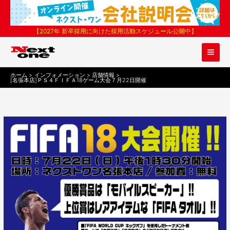
内
容
を
【2027年 新卒採用に向けた採用活動スケジュール公開中】
ス
キ
ッ
プ
ホーム
インフォメーション
店舗情報
[名張本店]ＰＳ４ＦＩＦＡ18ゲーム大会７月22日開催