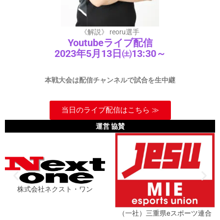
《解説》 reoru選手
Youtubeライブ配信
2023年5月13日㈯13:30～
本戦大会は配信チャンネルで試合を生中継
当日のライブ配信はこちら ≫
運営 協賛
株式会社ネクスト・ワン
（一社）三重県eスポーツ連合