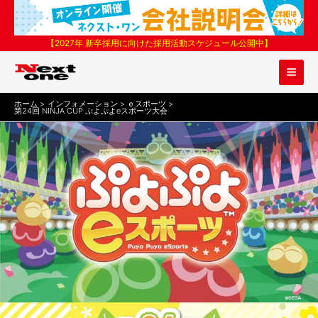
内
容
を
【2027年 新卒採用に向けた採用活動スケジュール公開中】
ス
キ
ッ
プ
ホーム
インフォメーション
ｅスポーツ
第24回 NINJA CUP ぷよぷよeスポーツ大会