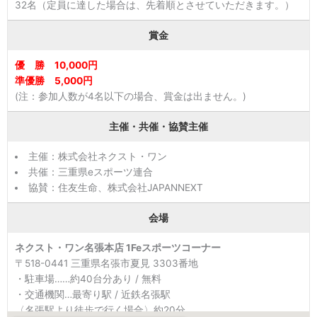
32名（定員に達した場合は、先着順とさせていただきます。）
賞金
優 勝 10,000円
準優勝 5,000円
(注：参加人数が4名以下の場合、賞金は出ません。)
主催・共催・協賛主催
主催：株式会社ネクスト・ワン
共催：三重県eスポーツ連合
協賛：住友生命、株式会社JAPANNEXT
会場
ネクスト・ワン名張本店 1Feスポーツコーナー
〒518-0441 三重県名張市夏見 3303番地
・駐車場……約40台分あり / 無料
・交通機関…最寄り駅 / 近鉄名張駅
〈名張駅より徒歩で行く場合〉約20分