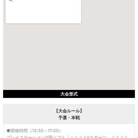
大会形式
【大会ルール】
予選・本戦
●開催時間（13:30～17:00）
プレイステーション4用ソフト『ぷよぷよeスポーツ』ぷよぷよ