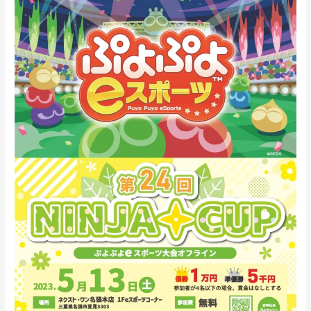
第
ト
24
回
NINJA
CUP
ぷ
よ
ぷ
よ
e
ス
ポ
ー
ツ
大
会