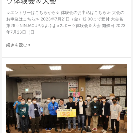
ツ体験会＆大会
↓エントリーはこちらから↓ 体験会のお申込はこちら≫ 大会の
お申込はこちら≫ 2023年7月21日（金）12:00まで受付 大会名
第26回NINJACUPぷよぷよeスポーツ体験会＆大会 開催日 2023
年7月23日（日
続きを読む »
第
24
回
NINJACUP
ぷ
よ
ぷ
よ
e
ス
ポ