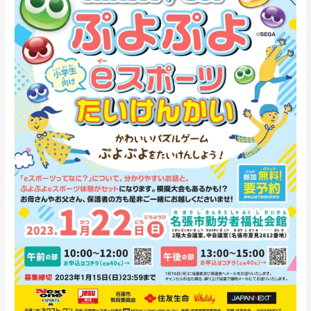
ぷ
よ
ぷ
よ
e
ス
ポ
ー
ツ
体
験
会
1
月
22
日
（日）