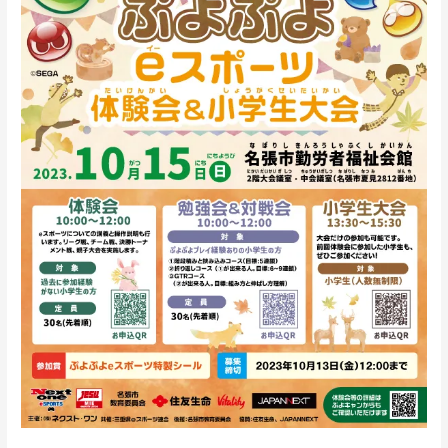
＆
小
学
生
大
会
10
月
15
日
（日）