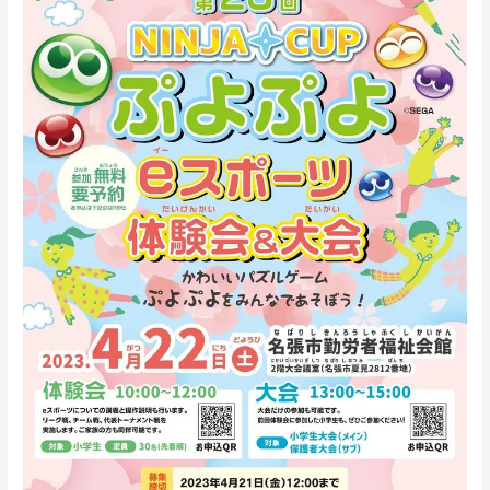
NINJACUP
ぷ
よ
ぷ
よ
e
ス
ポ
ー
ツ
体
験
会
＆
大
会