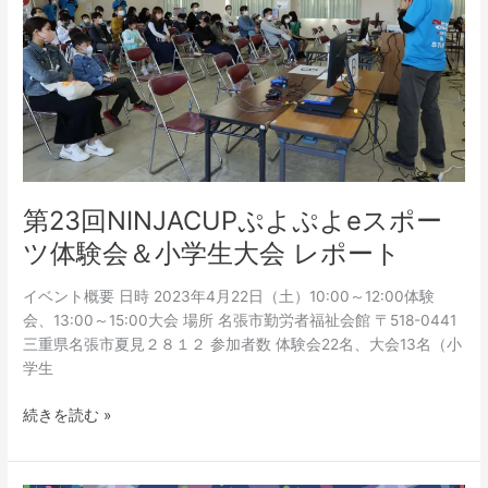
よ
ぷ
よ
e
ス
ポ
ー
ツ
体
第23回NINJACUPぷよぷよeスポー
験
ツ体験会＆小学生大会 レポート
会
＆
イベント概要 日時 2023年4月22日（土）10:00～12:00体験
小
会、13:00～15:00大会 場所 名張市勤労者福祉会館 〒518-0441
学
三重県名張市夏見２８１２ 参加者数 体験会22名、大会13名（小
生
学生
大
会
続きを読む »
レ
ポ
ー