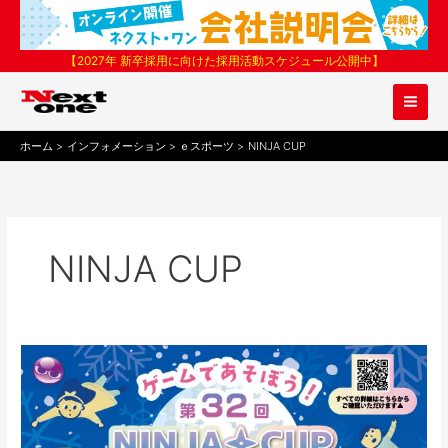
内
容
を
【2027年 新卒採用に向けた採用活動スケジュール公開中】
ス
キ
ッ
プ
ホーム
インフォメーション
ｅスポーツ
NINJA CUP
NINJA CUP
第
32
回
NINJACUP
ぷ