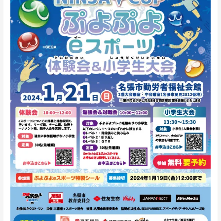
よ
ぷ
よ
e
ス
ポ
ー
ツ
体
験
会
＆
勉
強
会
＆
小
学
生
大