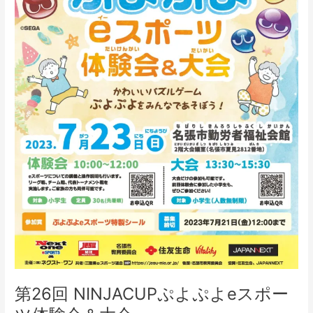
ス
ポ
ー
ツ
体
験
会
＆
大
会
第26回 NINJACUPぷよぷよeスポー