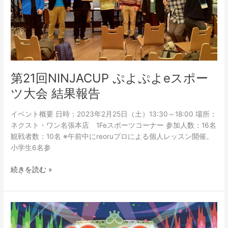
よ
ぷ
よ
e
ス
ポ
ー
第21回NINJACUP ぷよぷよeスポー
ツ
ツ大会 結果報告
大
会
イベント概要 日時：2023年2月25日（土）13:30～18:00 場所：
結
ネクスト・ワン名張本店 1Feスポーツコーナー 参加人数：16名
果
観戦者数：10名 ※午前中にreoruプロによる個人レッスン開催。
報
小学生6名参
告
続きを読む »
第
21