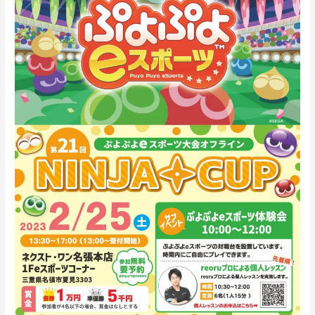
回
NINJA
CUP
ぷ
よ
ぷ
よ
e
ス
ポ
ー
ツ
大
会