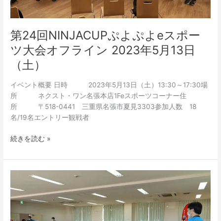
ー
ツ
大
第24回NINJACUPぷよぷよeスポー
会
ツ大会オフライン 2023年5月13日
オ
（土）
フ
ラ
イベント概要 日時 2023年5月13日（土）13:30～17:30場
イ
所 ネクスト・ワン名張本店1Feスポーツコーナー住
ン
所 〒518-0441 三重県名張市夏見3303参加人数 18
2023
名/19名エントリー観戦者
年
5
続きを読む »
月
13
日
（土）
第
23
回
NINJACUP
ぷ