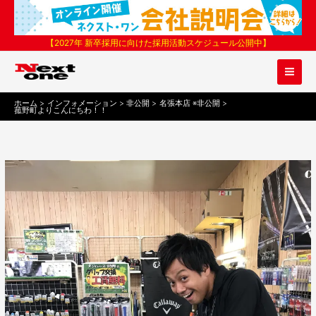
内
容
を
【2027年 新卒採用に向けた採用活動スケジュール公開中】
ス
キ
ッ
プ
ホーム
インフォメーション
非公開
名張本店 ※非公開
菰野町よりこんにちわ！！