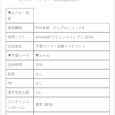
▼ルール・内
容
使用機器
PS4本体 デュアルショック4
使用ソフト
eFootball ウイニングイレブン 2020
試合形式
予選リーグ＞決勝トーナメント
▼予選リーグ
▼ルール
試合時間
10分
延長
なし
PK
なし
選手交代人数
3人
コンディショ
通常 (黄色)
ン(ホーム)