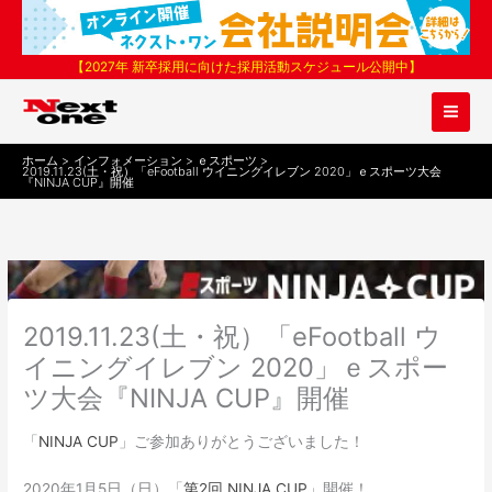
内
容
を
【2027年 新卒採用に向けた採用活動スケジュール公開中】
ス
キ
ッ
プ
ホーム
インフォメーション
ｅスポーツ
2019.11.23(土・祝）「eFootball ウイニングイレブン 2020」ｅスポーツ大会
『NINJA CUP』開催
2019.11.23(土・祝）「eFootball ウ
イニングイレブン 2020」ｅスポー
ツ大会『NINJA CUP』開催
「
NINJA CUP
」ご参加ありがとうございました！
2020年1月5日（日）「
第2回 NINJA CUP
」開催！