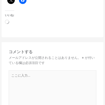
いいね:
読
み
込
み
中…
コメントする
メールアドレスが公開されることはありません。
※
が付い
ている欄は必須項目です
こ
こ
に
入
力…