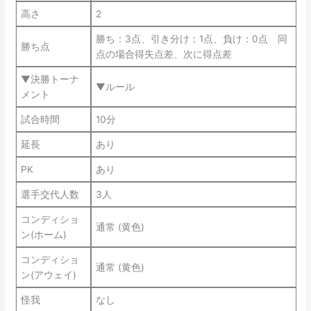
高さ
2
勝ち：3点、引き分け：1点、負け：0点 同
勝ち点
点の場合得失点差、次に得点差
▼決勝トーナ
▼ルール
メント
試合時間
10分
延長
あり
PK
あり
選手交代人数
3人
コンディショ
通常 (黄色)
ン(ホーム)
コンディショ
通常 (黄色)
ン(アウェイ)
怪我
なし