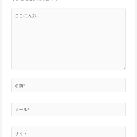
こ
こ
に
入
力…
名
前
*
メ
ー
ル
*
サ
イ