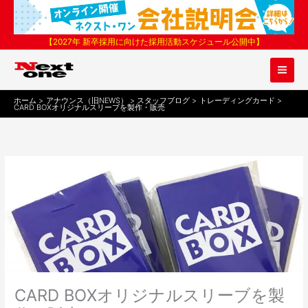
内
容
を
【2027年 新卒採用に向けた採用活動スケジュール公開中】
ス
キ
ッ
プ
ホーム
アナウンス（旧NEWS）
スタッフブログ
トレーディングカード
CARD BOXオリジナルスリーブを製作・販売
CARD BOXオリジナルスリーブを製