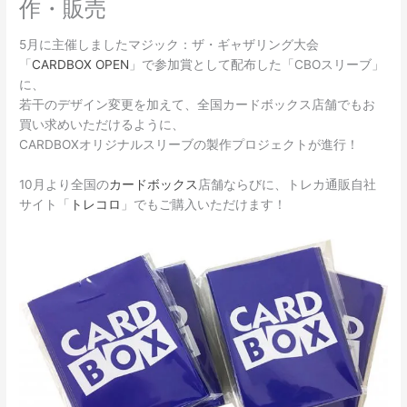
作・販売
5月に主催しましたマジック：ザ・ギャザリング大会
「
CARDBOX OPEN
」で参加賞として配布した「CBOスリーブ」
に、
若干のデザイン変更を加えて、全国カードボックス店舗でもお
買い求めいただけるように、
CARDBOXオリジナルスリーブの製作プロジェクトが進行！
10月より全国の
カードボックス
店舗ならびに、トレカ通販自社
サイト「
トレコロ
」でもご購入いただけます！