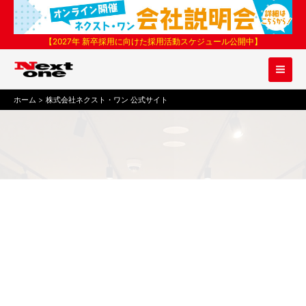
内
容
を
【2027年 新卒採用に向けた採用活動スケジュール公開中】
ス
キ
ッ
プ
ホーム
株式会社ネクスト・ワン 公式サイト
CBトレコロ
ココロがおどるワクワクを