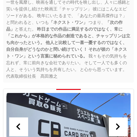
一世を風靡し、映画を通してその時代を映し出し、人々に感銘と
笑いを提供し続けた映画王「チャップリン」 彼にはこんなエピ
ソードがある。 晩年にいたるまで、「あなたの最高傑作は？」
と問われると、いつも
「ネクスト・ワン」
つまり、
「次の作
品」
と答えた。
昨日までの作品に満足するのではなく、常に
「これから」が本格的な作品の創造であると、チャップリンは立
ち向かったという。
他人と比較して一喜一憂するのではなく、
自分自身がどうなのかと問い続けていく！
それが彼の「ネクス
ト・ワン」という言葉に秘められている。
我々もその気持ちを
忘れず、常に前向きな会社でありたい。 そして一人でも多くの
人と、そういう気持ちを共有したい。 と心から思っています。
代表取締役社長 髙田雅之