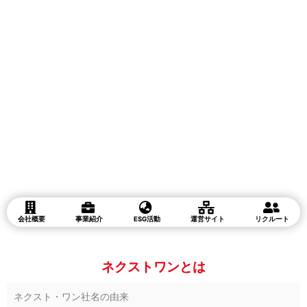
日本一のトレーディングカードゲーム通販サイト!
～TCGライフをもっと楽しく便利に!
カードに関するデータをもとに売買する他、 皆さまと同じようにカードを愛
するスタッフの「デッキ紹介」や、 大人気のくじ「トレドロ」、毎月のお得
なイベント情報を発信しています。
詳細はコチラ
会社概要
事業紹介
ESG活動
運営サイト
リクルート
ネクストワンとは
ネクスト・ワン社名の由来