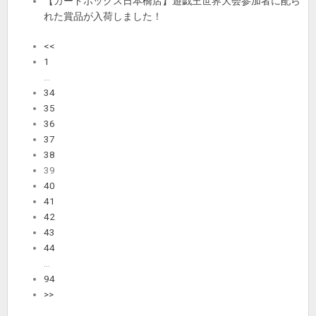
【カードボックス日本橋店】遊戯王世界大会参加者に配ら
れた賞品が入荷しました！
<<
1
…
34
35
36
37
38
39
40
41
42
43
44
…
94
>>