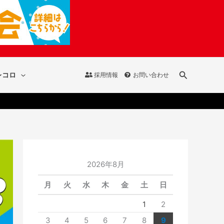
検
レコロ
採用情報
お問い合わせ
索
2026年8月
月
火
水
木
金
土
日
1
2
3
4
5
6
7
8
9