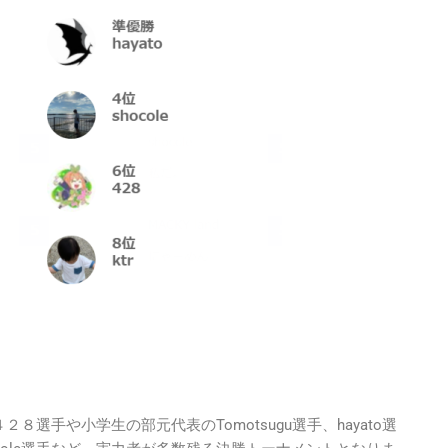
４２８選手や小学生の部元代表のTomotsugu選手、hayato選