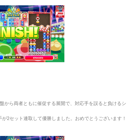
手。序盤から両者ともに催促する展開で、対応手を誤ると負けるシ
手が2セット連取して優勝しました。おめでとうございます！