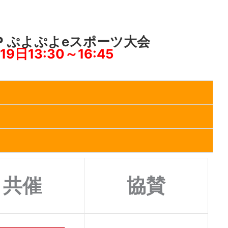
CUP ぷよぷよeスポーツ大会
19日13:30～16:45
共催
協賛