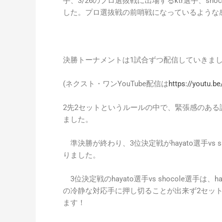
手、3/26のプロ選抜戦に出場するktr選手、s
した。プロ選抜戦の前哨戦になっているような
決勝トーナメントは1試合ずつ配信していきま
(ネクスト・ワンYouTube配信は
https://youtu.
2先2セットというルールの中で、緊張感のあ
ました。
準決勝が終わり、3位決定戦がhayato選手vs s
りました。
3位決定戦のhayato選手vs shocole選手は
の冷静な対応手に押し切ることが出来ず2セット連
ます！