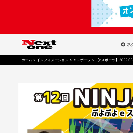
内
容
を
ス
キ
ッ
ネ
プ
ホーム
インフォメーション
ｅスポーツ
【eスポーツ】2022.0