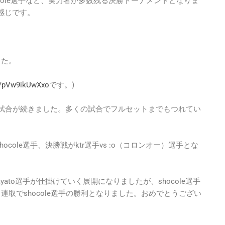
hocole選手など、実力者が多数残る決勝トーナメントとなりま
感じです。
した。
be/pVw9ikUwXxo
です。)
る試合が続きました。多くの試合でフルセットまでもつれてい
hocole選手、決勝戦がktr選手vs :o（コロンオー）選手とな
、hayato選手が仕掛けていく展開になりましたが、shocole選手
取でshocole選手の勝利となりました。おめでとうござい