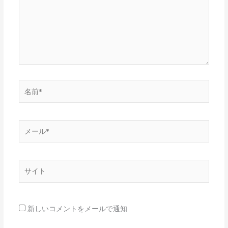
入
力…
名
前
*
メ
ー
ル
*
サ
イ
ト
新しいコメントをメールで通知