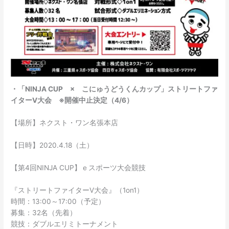
・「NINJA CUP × こにゅうどうくんカップ」ストリートファ
イターⅤ大会 ※開催中止決定（4/6）
【場所】ネクスト・ワン名張本店
【日時】2020.4.18（土）
【第4回NINJA CUP】ｅスポーツ大会競技
『ストリートファイターⅤ大会』（1on1）
時間：13:00～17:00（予定）
募集：32名（先着）
競技：ダブルエリミトーナメント