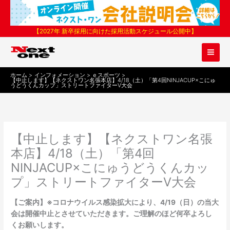
内
容
を
【2027年 新卒採用に向けた採用活動スケジュール公開中】
ス
キ
ッ
プ
ホーム
インフォメーション
ｅスポーツ
【中止します】【ネクストワン名張本店】4/18（土）「第4回NINJACUP×こにゅ
うどうくんカップ」ストリートファイターV大会
【中止します】【ネクストワン名張
本店】4/18（土）「第4回
NINJACUP×こにゅうどうくんカッ
プ」ストリートファイターV大会
【ご案内】※コロナウイルス感染拡大により、4/19（日）の当大
会は開催中止とさせていただきます。ご理解のほど何卒よろし
くお願いします。