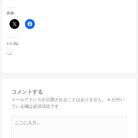
共有:
いいね:
読
み
込
み
中…
コメントする
メールアドレスが公開されることはありません。
※
が付い
ている欄は必須項目です
こ
こ
に