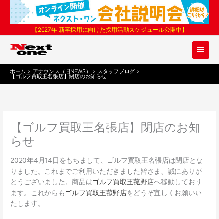
内
容
を
【2027年 新卒採用に向けた採用活動スケジュール公開中】
ス
キ
ッ
プ
ホーム
アナウンス（旧NEWS）
スタッフブログ
【ゴルフ買取王名張店】閉店のお知らせ
【ゴルフ買取王名張店】閉店のお知
らせ
2020年4月14日をもちまして、ゴルフ買取王名張店は閉店とな
りました。これまでご利用いただきました皆さま、誠にありが
とうございました。商品は
ゴルフ買取王菰野店
へ移動しており
ます。これからも
ゴルフ買取王菰野店
をどうぞ宜しくお願いい
たします。