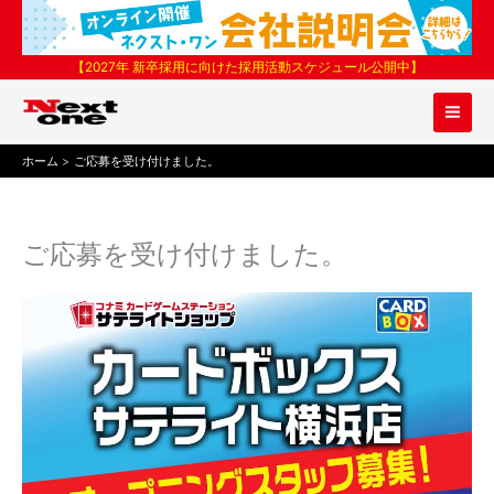
内
容
を
【2027年 新卒採用に向けた採用活動スケジュール公開中】
ス
キ
ッ
プ
ホーム
ご応募を受け付けました。
ご応募を受け付けました。