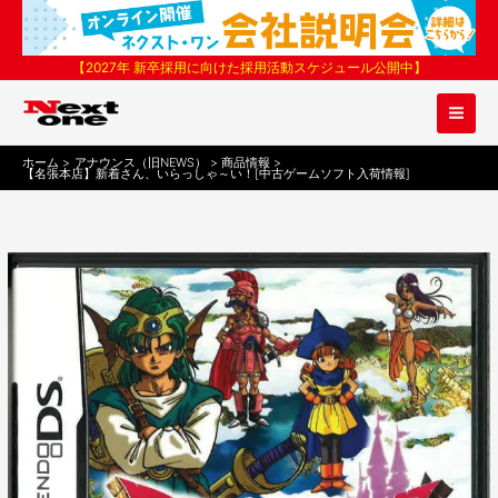
内
容
を
【2027年 新卒採用に向けた採用活動スケジュール公開中】
ス
キ
ッ
プ
ホーム
アナウンス（旧NEWS）
商品情報
【名張本店】新着さん、いらっしゃ～い！[中古ゲームソフト入荷情報]