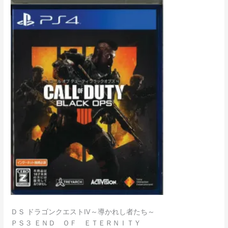
ＤＳ ドラゴンクエストⅣ～導かれし者たち～
ＰＳ３ ＥＮＤ ＯＦ ＥＴＥＲＮＩＴＹ