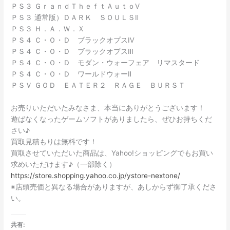
ＰＳ３ ＧｒａｎｄＴｈｅｆｔＡｕｔｏⅤ
ＰＳ３ 通常版）ＤＡＲＫ ＳＯＵＬＳⅡ
ＰＳ３ Ｈ．Ａ．Ｗ．Ｘ
ＰＳ４ Ｃ・Ｏ・Ｄ ブラックオプスⅣ
ＰＳ４ Ｃ・Ｏ・Ｄ ブラックオプスⅢ
ＰＳ４ Ｃ・Ｏ・Ｄ モダン・ウォーフェア リマスタード
ＰＳ４ Ｃ・Ｏ・Ｄ ワールドウォーⅡ
ＰＳＶ ＧＯＤ ＥＡＴＥＲ２ ＲＡＧＥ ＢＵＲＳＴ
お売りいただいたみなさま、本当にありがとうございます！
遊ばなくなったゲームソフトがありましたら、ぜひお持ちくだ
さい♪
買取見積もりは無料です！
買取させていただいた商品は、Yahoo!ショッピングでもお買い
求めいただけます♪（一部除く）
https://store.shopping.yahoo.co.jp/ystore-nextone/
※店頭売価と異なる場合がありますが、あしからず御了承くださ
い。
共有: