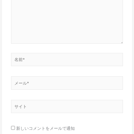
に
入
力…
名
前
*
メ
ー
ル
*
サ
イ
ト
新しいコメントをメールで通知