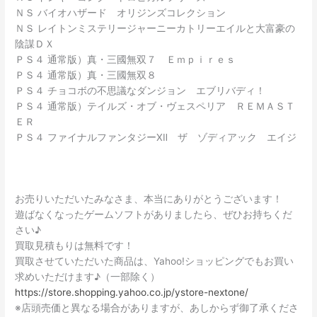
ＮＳ バイオハザード オリジンズコレクション
ＮＳ レイトンミステリージャーニーカトリーエイルと大富豪の
陰謀ＤＸ
ＰＳ４ 通常版）真・三國無双７ Ｅｍｐｉｒｅｓ
ＰＳ４ 通常版）真・三國無双８
ＰＳ４ チョコボの不思議なダンジョン エブリバディ！
ＰＳ４ 通常版）テイルズ・オブ・ヴェスペリア ＲＥＭＡＳＴ
ＥＲ
ＰＳ４ ファイナルファンタジーⅩⅡ ザ ゾディアック エイジ
お売りいただいたみなさま、本当にありがとうございます！
遊ばなくなったゲームソフトがありましたら、ぜひお持ちくだ
さい♪
買取見積もりは無料です！
買取させていただいた商品は、Yahoo!ショッピングでもお買い
求めいただけます♪（一部除く）
https://store.shopping.yahoo.co.jp/ystore-nextone/
※店頭売価と異なる場合がありますが、あしからず御了承くださ