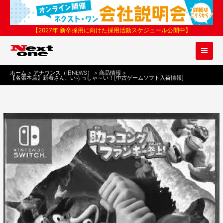
内
容
を
【2027年 新卒採用に向けた採用活動スケジュール公開中】
ス
キ
ッ
プ
ホーム
アナウンス（旧NEWS）
商品情報
【名張本店】新着さん、いらっしゃ～い！[中古ゲームソフト入荷情報]