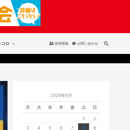
検
レコロ
採用情報
お問い合わせ
索
2026年8月
月
火
水
木
金
土
日
1
2
3
4
5
6
7
8
9