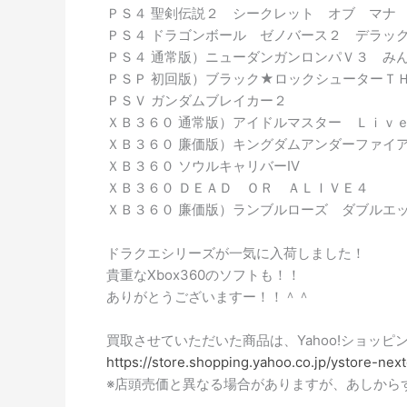
ＰＳ４ 聖剣伝説２ シークレット オブ マナ
ＰＳ４ ドラゴンボール ゼノバース２ デラッ
ＰＳ４ 通常版）ニューダンガンロンパＶ３ み
ＰＳＰ 初回版）ブラック★ロックシューターＴ
ＰＳＶ ガンダムブレイカー２
ＸＢ３６０ 通常版）アイドルマスター Ｌｉｖ
ＸＢ３６０ 廉価版）キングダムアンダーファイ
ＸＢ３６０ ソウルキャリバーⅣ
ＸＢ３６０ ＤＥＡＤ ＯＲ ＡＬＩＶＥ４
ＸＢ３６０ 廉価版）ランブルローズ ダブルエ
ドラクエシリーズが一気に入荷しました！
貴重なXbox360のソフトも！！
ありがとうございますー！！＾＾
買取させていただいた商品は、Yahoo!ショッ
https://store.shopping.yahoo.co.jp/ystore-nex
※店頭売価と異なる場合がありますが、あしから