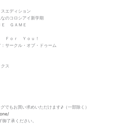
クスエディション
んなのコロシアイ新学期
ＨＥ ＧＡＭＥ
ｅ Ｆｏｒ Ｙｏｕ！
ア：サークル・オブ・ドゥーム
ックス
ピングでもお買い求めいただけます♪（一部除く）
tone/
ず御了承ください。