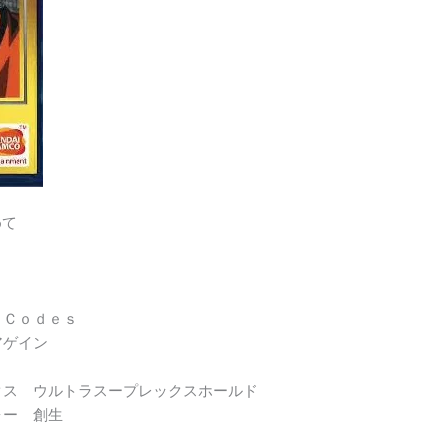
めて
 Ｃｏｄｅｓ
アゲイン
クス ウルトラスープレックスホールド
ォー 創生