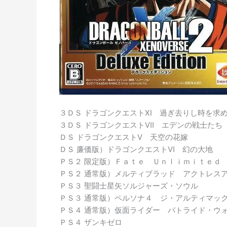
３ＤＳ ドラゴンクエストⅩⅠ 過ぎ去りし時を求
３ＤＳ ドラゴンクエストⅦ エデンの戦士たち
ＤＳ ドラゴンクエストⅤ 天空の花嫁
ＤＳ 廉価版）ドラゴンクエストⅥ 幻の大地
ＰＳ２ 限定版）Ｆａｔｅ Ｕｎｌｉｍｉｔｅｄ
ＰＳ２ 通常版）メルティブラッド アクトレス
ＰＳ３ 聖闘士星矢ソルジャーズ・ソウル
ＰＳ３ 通常版）ペルソナ４ ジ・アルティマッ
ＰＳ４ 通常版）仮面ライダー バトライド・ウ
ＰＳ４ ザンキゼロ