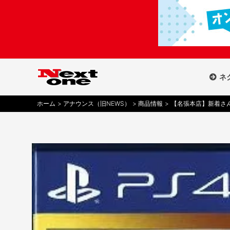
内
容
を
ス
キ
ッ
ネ
プ
ホーム
アナウンス（旧NEWS）
商品情報
【名張本店】新着さん