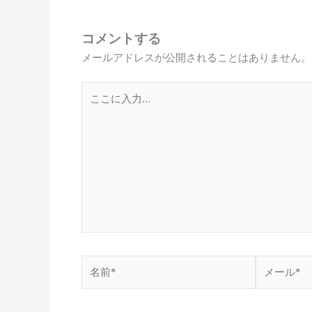
コメントする
メールアドレスが公開されることはありません。
こ
こ
に
入
力…
名
メ
前
ー
*
ル