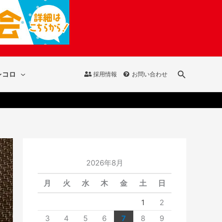
検
レコロ
採用情報
お問い合わせ
索
2026年8月
月
火
水
木
金
土
日
1
2
3
4
5
6
7
8
9