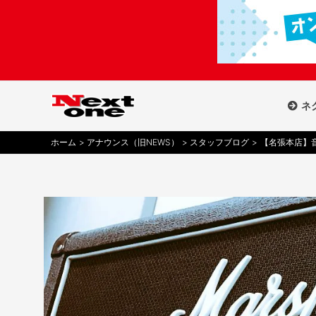
内
容
を
ス
キ
ッ
ネ
プ
ホーム
アナウンス（旧NEWS）
スタッフブログ
【名張本店】